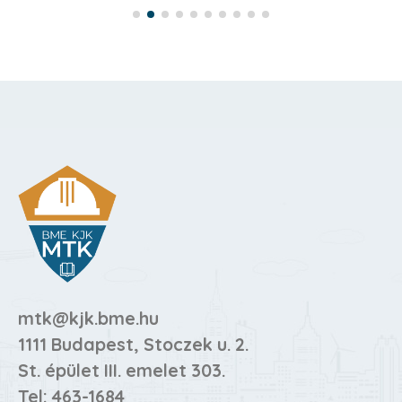
mtk@kjk.bme.hu
1111 Budapest, Stoczek u. 2.
St. épület III. emelet 303.
Tel:
463-1684