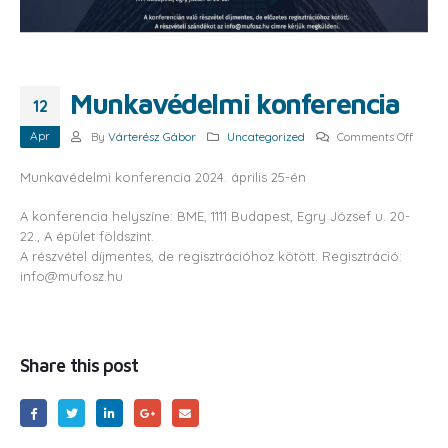
Munkavédelmi konferencia
12
Apr
on
By
Várterész Gábor
Uncategorized
Comments Off
Munka
konfer
Munkavédelmi konferencia 2024. április 25-én
A konferencia helyszíne: BME, 1111 Budapest, Egry József u. 20-
22., A épület földszint.
A részvétel díjmentes, de regisztrációhoz kötött. Regisztráció:
info@mufosz.hu
Share this post