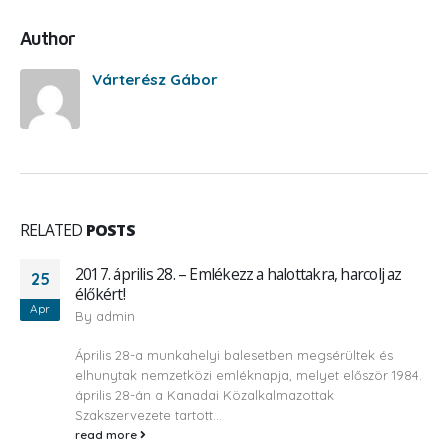
Author
Várterész Gábor
RELATED
POSTS
2017. április 28. – Emlékezz a halottakra, harcolj az
25
élőkért!
Apr
By
admin
Április 28-a munkahelyi balesetben megsérültek és
elhunytak nemzetközi emléknapja, melyet először 1984.
április 28-án a Kanadai Közalkalmazottak
Szakszervezete tartott...
read more