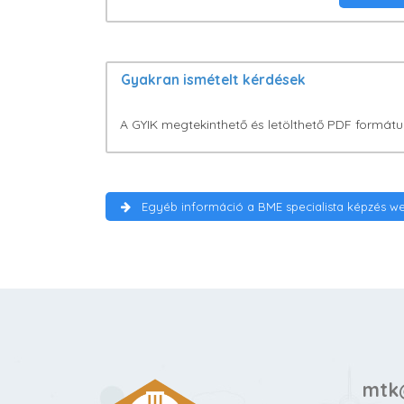
Gyakran ismételt kérdések
A GYIK megtekinthető és letölthető PDF formá
Egyéb információ a BME specialista képzés w
mtk