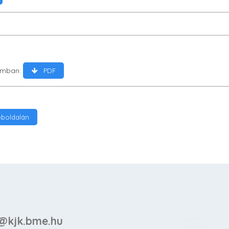
tumban:
PDF
eboldalán
@kjk.bme.hu