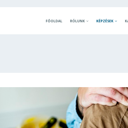
FŐOLDAL
RÓLUNK
KÉPZÉSEK
K