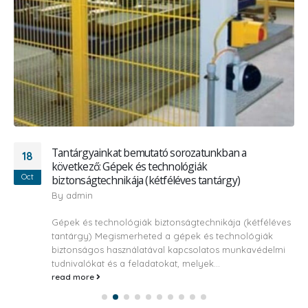
Tantárgyainkat bemutató sorozatunkban a
18
következő: Gépek és technológiák
Oct
biztonságtechnikája (kétféléves tantárgy)
By
admin
Gépek és technológiák biztonságtechnikája (kétféléves
tantárgy) Megismerheted a gépek és technológiák
biztonságos használatával kapcsolatos munkavédelmi
tudnivalókat és a feladatokat, melyek...
read more