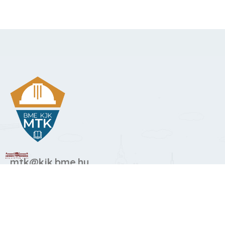
mtk@kjk.bme.hu
1111 Budapest, Stoczek u. 2.
St. épület III. emelet 303.
Tel:
463-1684