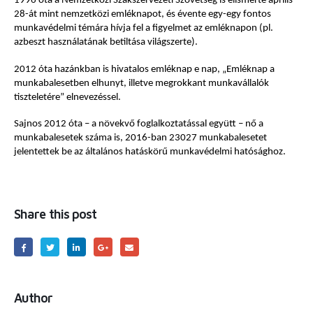
1996 óta a Nemzetközi Szakszervezeti Szövetség is elismerte április
28-át mint nemzetközi emléknapot, és évente egy-egy fontos
munkavédelmi témára hívja fel a figyelmet az emléknapon (pl.
azbeszt használatának betiltása világszerte).
2012 óta hazánkban is hivatalos emléknap e nap, „Emléknap a
munkabalesetben elhunyt, illetve megrokkant munkavállalók
tiszteletére” elnevezéssel.
Sajnos 2012 óta
– a növekvő foglalkoztatással együtt – nő a
munkabalesetek száma is, 2016-ban 23027 munkabalesetet
jelentettek be az általános hatáskörű munkavédelmi hatósághoz.
Share this post
Author