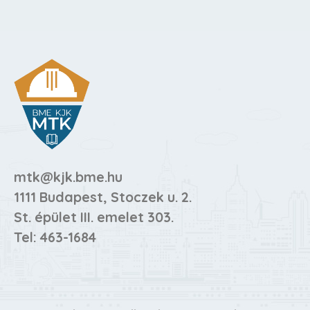
mtk@kjk.bme.hu
1111 Budapest, Stoczek u. 2.
St. épület III. emelet 303.
Tel:
463-1684