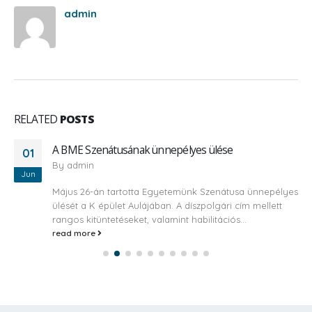
admin
RELATED
POSTS
A BME Szenátusának ünnepélyes ülése
01
By
admin
Jun
Május 26-án tartotta Egyetemünk Szenátusa ünnepélyes
ülését a K épület Aulájában. A díszpolgári cím mellett
rangos kitüntetéseket, valamint habilitációs...
read more