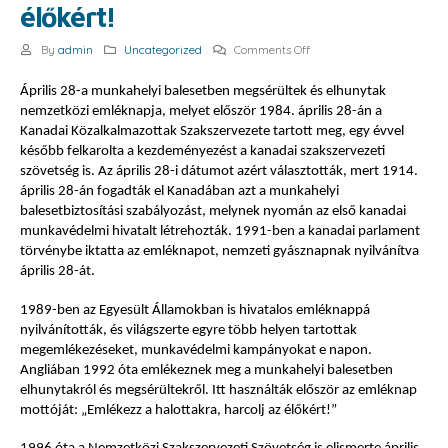
élőkért!
on
By
admin
Uncategorized
Comments Off
2017.
április
Április 28-a munkahelyi balesetben megsérültek és elhunytak
28.
nemzetközi emléknapja, melyet először 1984. április 28-án a
–
Kanadai Közalkalmazottak Szakszervezete tartott meg, egy évvel
Emlékezz
később felkarolta a kezdeményezést a kanadai szakszervezeti
a
szövetség is. Az április 28-i dátumot azért választották, mert 1914.
halottakra,
április 28-án fogadták el Kanadában azt a munkahelyi
harcolj
balesetbiztosítási szabályozást, melynek nyomán az első kanadai
az
munkavédelmi hivatalt létrehozták. 1991-ben a kanadai parlament
élőkért!
törvénybe iktatta az emléknapot, nemzeti gyásznapnak nyilvánítva
április 28-át.
1989-ben az Egyesült Államokban is hivatalos emléknappá
nyilvánították, és világszerte egyre több helyen tartottak
megemlékezéseket, munkavédelmi kampányokat e napon.
Angliában 1992 óta emlékeznek meg a munkahelyi balesetben
elhunytakról és megsérültekről. Itt használták először az emléknap
mottóját: „Emlékezz a halottakra, harcolj az élőkért!”